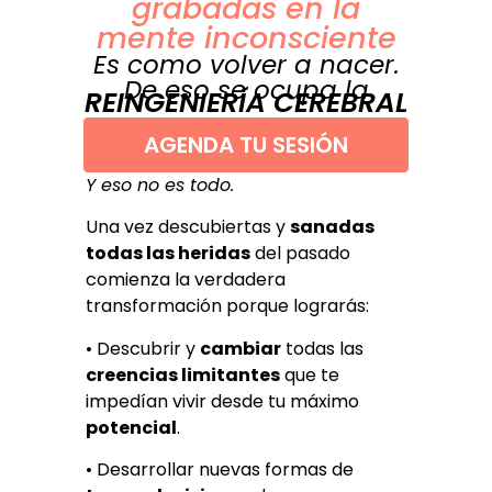
grabadas en la
mente inconsciente
Es como volver a nacer.
De eso se ocupa la
REINGENIERÍA CEREBRAL
AGENDA TU SESIÓN
Y eso no es todo.
Una vez descubiertas y
sanadas
todas las heridas
del pasado
comienza la verdadera
transformación porque lograrás:
• Descubrir y
cambiar
todas las
creencias limitantes
que te
impedían vivir desde tu máximo
potencial
.
• Desarrollar nuevas formas de